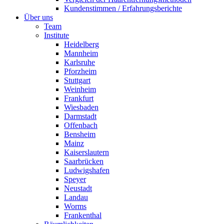
Kundenstimmen / Erfahrungsberichte
Über uns
Team
Institute
Heidelberg
Mannheim
Karlsruhe
Pforzheim
Stuttgart
Weinheim
Frankfurt
Wiesbaden
Darmstadt
Offenbach
Bensheim
Mainz
Kaiserslautern
Saarbrücken
Ludwigshafen
Speyer
Neustadt
Landau
Worms
Frankenthal