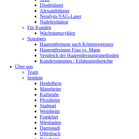
Diodenlaser
Alexandritlaser
Neodym-YAG-Laser
Nadelepilation
Für Kunden
Wachstumszyklen
Sonstiges
Haarentfernung nach Körperregionen
Haarentfernung Frau vs. Mann
Vergleich der Haarentfernungsmethoden
Kundenstimmen / Erfahrungsberichte
Über uns
Team
Institute
Heidelberg
Mannheim
Karlsruhe
Pforzheim
Stuttgart
Weinheim
Frankfurt
Wiesbaden
Darmstadt
Offenbach