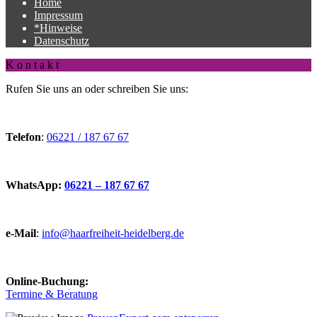
Home
Haarfreiheit
Impressum
*Hinweise
Datenschutz
K o n t a k t
Rufen Sie uns an oder schreiben Sie uns:
Telefon
:
06221 / 187 67 67
WhatsApp:
06221 – 187 67 67
e-Mail
:
info@haarfreiheit-heidelberg.de
Online-Buchung:
Termine & Beratung