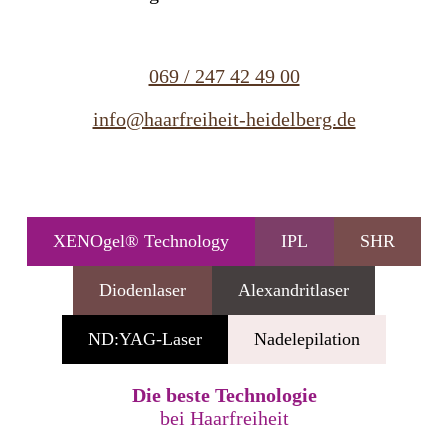
069 / 247 42 49 00
info@haarfreiheit-heidelberg.de
XENOgel® Technology
IPL
SHR
Diodenlaser
Alexandritlaser
ND:YAG-Laser
Nadelepilation
Die beste Technologie
bei Haarfreiheit