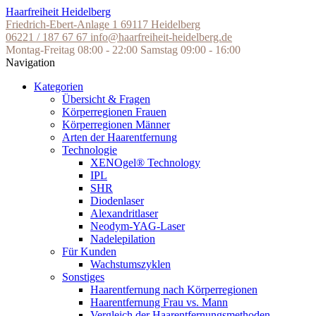
Skip
Haarfreiheit Heidelberg
to
Friedrich-Ebert-Anlage 1
69117 Heidelberg
the
06221 / 187 67 67
info@haarfreiheit-heidelberg.de
content
Montag-Freitag 08:00 - 22:00
Samstag 09:00 - 16:00
Navigation
Kategorien
Übersicht & Fragen
Körperregionen Frauen
Körperregionen Männer
Arten der Haarentfernung
Technologie
XENOgel® Technology
IPL
SHR
Diodenlaser
Alexandritlaser
Neodym-YAG-Laser
Nadelepilation
Für Kunden
Wachstumszyklen
Sonstiges
Haarentfernung nach Körperregionen
Haarentfernung Frau vs. Mann
Vergleich der Haarentfernungsmethoden