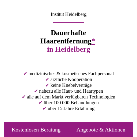
Institut Heidelberg
Dauer­hafte
Haar­ent­fernung
*
in Heidelberg
✔
medizinisches & kosmetisches Fachpersonal
✔
ärztliche Kooperation
✔
keine Knebelverträge
✔
nahezu alle Haut- und Haartypen
✔
alle auf dem Markt verfügbaren Technologien
✔
über 100.000 Behandlungen
✔
über 15 Jahre Erfahrung
Kostenlosen Beratung
Angebote & Aktionen