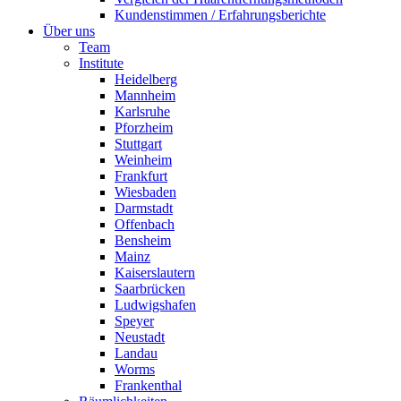
Kundenstimmen / Erfahrungsberichte
Über uns
Team
Institute
Heidelberg
Mannheim
Karlsruhe
Pforzheim
Stuttgart
Weinheim
Frankfurt
Wiesbaden
Darmstadt
Offenbach
Bensheim
Mainz
Kaiserslautern
Saarbrücken
Ludwigshafen
Speyer
Neustadt
Landau
Worms
Frankenthal