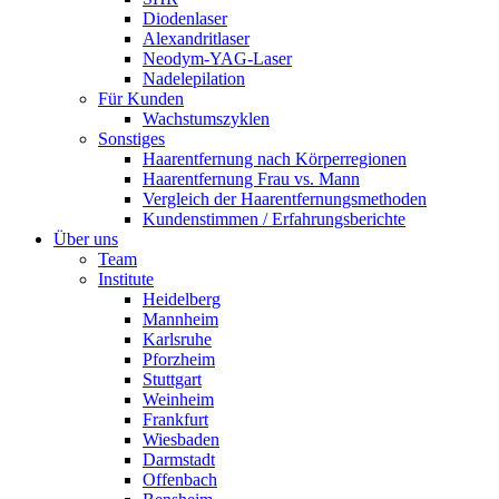
Diodenlaser
Alexandritlaser
Neodym-YAG-Laser
Nadelepilation
Für Kunden
Wachstumszyklen
Sonstiges
Haarentfernung nach Körperregionen
Haarentfernung Frau vs. Mann
Vergleich der Haarentfernungsmethoden
Kundenstimmen / Erfahrungsberichte
Über uns
Team
Institute
Heidelberg
Mannheim
Karlsruhe
Pforzheim
Stuttgart
Weinheim
Frankfurt
Wiesbaden
Darmstadt
Offenbach