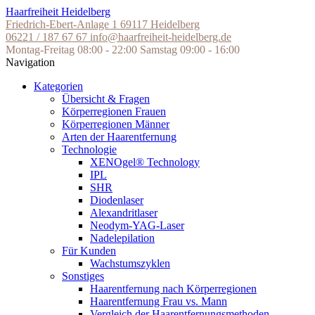
Skip
Haarfreiheit Heidelberg
to
Friedrich-Ebert-Anlage 1
69117 Heidelberg
the
06221 / 187 67 67
info@haarfreiheit-heidelberg.de
content
Montag-Freitag 08:00 - 22:00
Samstag 09:00 - 16:00
Navigation
Kategorien
Übersicht & Fragen
Körperregionen Frauen
Körperregionen Männer
Arten der Haarentfernung
Technologie
XENOgel® Technology
IPL
SHR
Diodenlaser
Alexandritlaser
Neodym-YAG-Laser
Nadelepilation
Für Kunden
Wachstumszyklen
Sonstiges
Haarentfernung nach Körperregionen
Haarentfernung Frau vs. Mann
Vergleich der Haarentfernungsmethoden