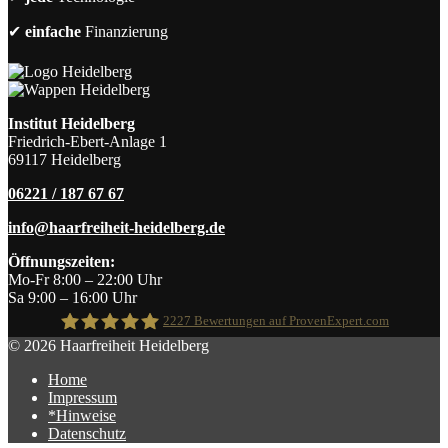
✔
einfache
Finanzierung
Institut Heidelberg
Friedrich-Ebert-Anlage 1
69117 Heidelberg
06221 / 187 67 67
info@haarfreiheit-heidelberg.de
Öffnungszeiten:
Mo-Fr 8:00 – 22:00 Uhr
Sa 9:00 – 16:00 Uhr
2227
Bewertungen auf ProvenExpert.com
© 2026 Haarfreiheit Heidelberg
Home
Haarfreiheit
Impressum
*Hinweise
Datenschutz