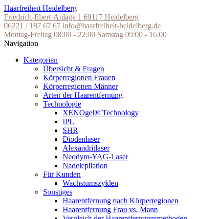
Skip
Haarfreiheit Heidelberg
to
Friedrich-Ebert-Anlage 1
69117 Heidelberg
the
06221 / 187 67 67
info@haarfreiheit-heidelberg.de
content
Montag-Freitag 08:00 - 22:00
Samstag 09:00 - 16:00
Navigation
Kategorien
Übersicht & Fragen
Körperregionen Frauen
Körperregionen Männer
Arten der Haarentfernung
Technologie
XENOgel® Technology
IPL
SHR
Diodenlaser
Alexandritlaser
Neodym-YAG-Laser
Nadelepilation
Für Kunden
Wachstumszyklen
Sonstiges
Haarentfernung nach Körperregionen
Haarentfernung Frau vs. Mann
Vergleich der Haarentfernungsmethoden