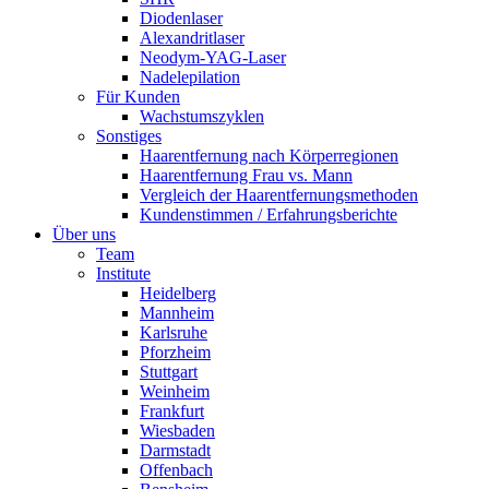
Diodenlaser
Alexandritlaser
Neodym-YAG-Laser
Nadelepilation
Für Kunden
Wachstumszyklen
Sonstiges
Haarentfernung nach Körperregionen
Haarentfernung Frau vs. Mann
Vergleich der Haarentfernungsmethoden
Kundenstimmen / Erfahrungsberichte
Über uns
Team
Institute
Heidelberg
Mannheim
Karlsruhe
Pforzheim
Stuttgart
Weinheim
Frankfurt
Wiesbaden
Darmstadt
Offenbach