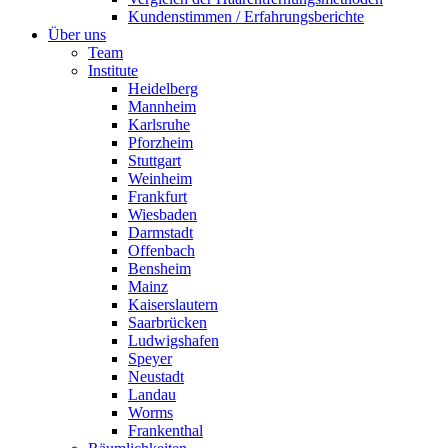
Kundenstimmen / Erfahrungsberichte
Über uns
Team
Institute
Heidelberg
Mannheim
Karlsruhe
Pforzheim
Stuttgart
Weinheim
Frankfurt
Wiesbaden
Darmstadt
Offenbach
Bensheim
Mainz
Kaiserslautern
Saarbrücken
Ludwigshafen
Speyer
Neustadt
Landau
Worms
Frankenthal