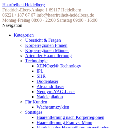
Skip
Haarfreiheit Heidelberg
to
Friedrich-Ebert-Anlage 1
69117 Heidelberg
the
06221 / 187 67 67
info@haarfreiheit-heidelberg.de
content
Montag-Freitag 08:00 - 22:00
Samstag 09:00 - 16:00
Navigation
Kategorien
Übersicht & Fragen
Körperregionen Frauen
Körperregionen Männer
Arten der Haarentfernung
Technologie
XENOgel® Technology
IPL
SHR
Diodenlaser
Alexandritlaser
Neodym-YAG-Laser
Nadelepilation
Für Kunden
Wachstumszyklen
Sonstiges
Haarentfernung nach Körperregionen
Haarentfernung Frau vs. Mann
Vergleich der Haarentfernungsmethoden