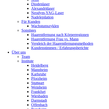
Diodenlaser
Alexandritlaser
Neodym-YAG-Laser
Nadelepilation
Für Kunden
Wachstumszyklen
Sonstiges
Haarentfernung nach Körperregionen
Haarentfernung Frau vs. Mann
Vergleich der Haarentfernungsmethoden
Kundenstimmen / Erfahrungsberichte
Über uns
Team
Institute
Heidelberg
Mannheim
Karlsruhe
Pforzheim
Stuttgart
Weinheim
Frankfurt
Wiesbaden
Darmstadt
Offenbach