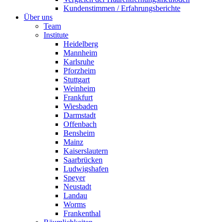
Kundenstimmen / Erfahrungsberichte
Über uns
Team
Institute
Heidelberg
Mannheim
Karlsruhe
Pforzheim
Stuttgart
Weinheim
Frankfurt
Wiesbaden
Darmstadt
Offenbach
Bensheim
Mainz
Kaiserslautern
Saarbrücken
Ludwigshafen
Speyer
Neustadt
Landau
Worms
Frankenthal