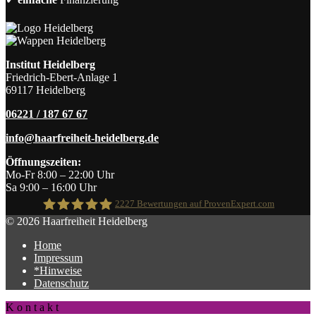
Institut Heidelberg
Friedrich-Ebert-Anlage 1
69117 Heidelberg
06221 / 187 67 67
info@haarfreiheit-heidelberg.de
Öffnungszeiten:
Mo-Fr 8:00 – 22:00 Uhr
Sa 9:00 – 16:00 Uhr
2227
Bewertungen auf ProvenExpert.com
© 2026 Haarfreiheit Heidelberg
Home
Haarfreiheit
Impressum
*Hinweise
Datenschutz
K o n t a k t